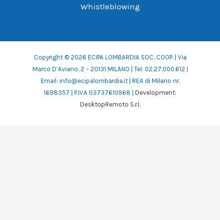
Whistleblowing
Copyright © 2026 ECIPA LOMBARDIA SOC. COOP. | Via
Marco D’Aviano, 2 – 20131 MILANO | Tel: 02.27.000.612 |
Email: info@ecipalombardia.it | REA di Milano nr.
1698357 | P.IVA 03737610968 |
Development:
DesktopRemoto S.r.l.