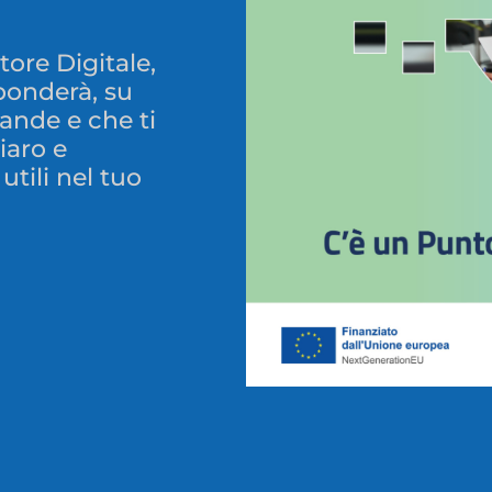
tore Digitale,
ponderà, su
ande e che ti
iaro e
utili nel tuo