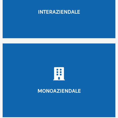
se vuoi formare solo pochi dipendenti
INTERAZIENDALE
CORSI INTERAZIENDALI
concordando il calendario in base alle tue esigenze
presso la tua azienda,
possiamo personalizzare uno dei corsi a catalogo
se vuoi formare un team di dipendenti,
MONOAZIENDALE
CORSI MONOAZIENDALI