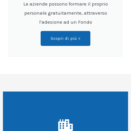
Le aziende possono formare il proprio
personale gratuitamente, attraverso
l'adesione ad un Fondo
Scopri di più >
programmati
puoi scegliere tra i nostri corsi a catalogo
o se cerchi una formazione solo per te